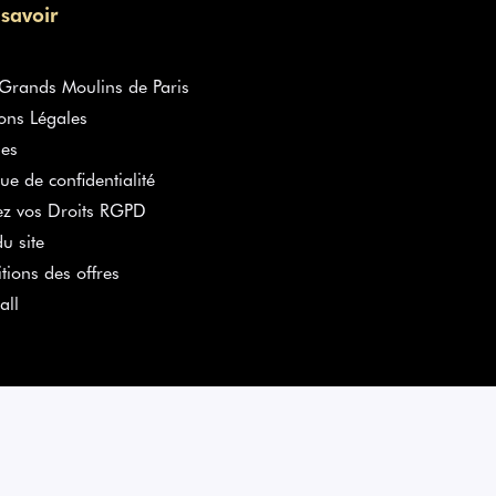
 savoir
rands Moulins de Paris
ons Légales
es
que de confidentialité
ez vos Droits RGPD
u site
tions des offres
all