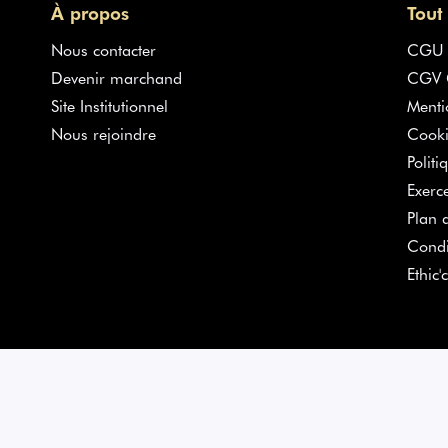
À propos
Tout
Nous contacter
CGU
Devenir marchand
CGV G
Site Institutionnel
Menti
Nous rejoindre
Cooki
Politi
Exerc
Plan d
Condi
Ethic'c