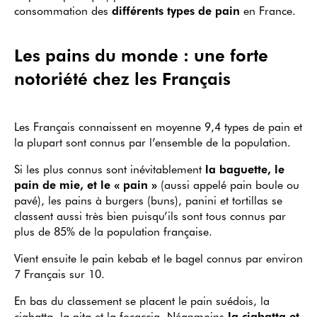
consommation des
différents types de pain
en France.
Les pains du monde : une forte
notoriété chez les Français
Les Français connaissent en moyenne 9,4 types de pain et
la plupart sont connus par l’ensemble de la population.
Si les plus connus sont inévitablement
la baguette, le
pain de mie, et le « pain »
(aussi appelé pain boule ou
pavé), les pains à burgers (buns), panini et tortillas se
classent aussi très bien puisqu’ils sont tous connus par
plus de 85% de la population française.
Vient ensuite le pain kebab et le bagel connus par environ
7 Français sur 10.
En bas du classement se placent le pain suédois, la
ciabatta, la pita et la focaccia. Néanmoins
la ciabatta et