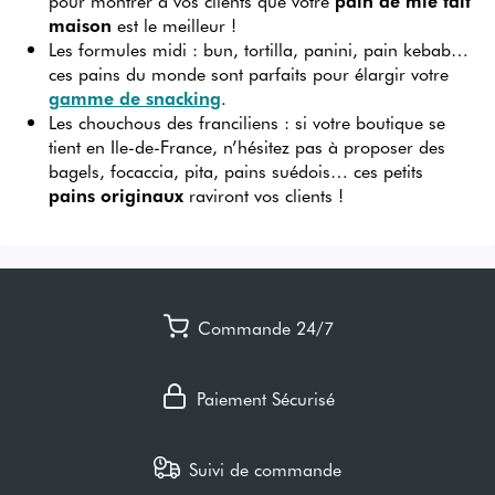
pour montrer à vos clients que votre
pain de mie fait
maison
est le meilleur !
Les formules midi : bun, tortilla, panini, pain kebab…
ces pains du monde sont parfaits pour élargir votre
gamme de
snacking
.
Les chouchous des franciliens : si votre boutique se
tient en Ile-de-France, n’hésitez pas à proposer des
bagels, focaccia, pita, pains suédois… ces petits
pains originaux
raviront vos clients !
Commande 24/7
Paiement Sécurisé
Suivi de commande