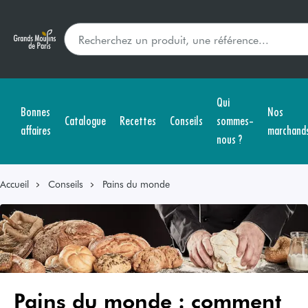
Qui
Bonnes
Nos
Catalogue
Recettes
Conseils
sommes-
affaires
marchand
nous ?
Accueil
Conseils
Pains du monde
Pains du monde : comment