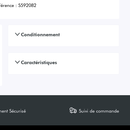
férence :
S592082
Conditionnement
Caractéristiques
ment Sécurisé
Suivi de commande