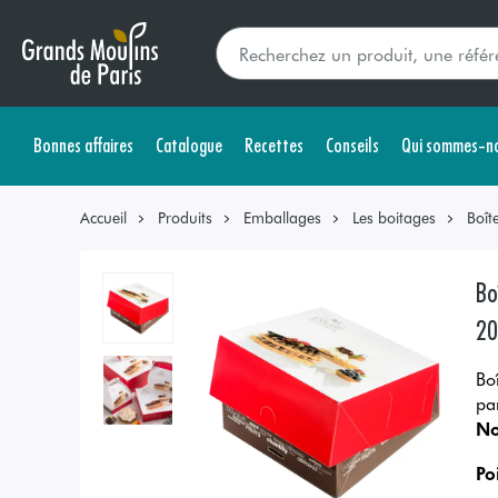
Bonnes affaires
Catalogue
Recettes
Conseils
Qui sommes-no
Accueil
Produits
Emballages
Les boitages
Boît
Bo
20
Bo
pa
No
Po