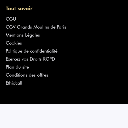
proviennent des
fournisseurs de boulangerie pâtisserie
les
plus renommés en France. Pour vous garantir des offres
Tout savoir
pertinentes et de qualité, nos équipes ont sélectionné chaque
produit avec la plus grande rigueur.
CGU
CGV Grands Moulins de Paris
Cliquez sur la rubrique de votre choix et passez commande en
toute simplicité. Chaque
fournisseur
livrera vos
produits de
Mentions Légales
boulangerie pâtisserie
dans les meilleurs délais.
Cookies
Politique de confidentialité
Exercez vos Droits RGPD
Plan du site
Conditions des offres
Ethic'call