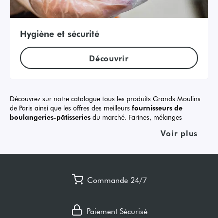
Hygiène et sécurité
Découvrir
Découvrez sur notre catalogue tous les produits Grands Moulins
de Paris ainsi que les offres des meilleurs
fournisseurs de
boulangeries-pâtisseries
du marché. Farines, mélanges
meuniers, ingrédients, boissons, mais aussi bonnes affaires et
Voir plus
offres promotionnelles…Sélectionnez la catégorie de votre choix et
passez commande en quelques clics sur la première Marketplace
dédiée aux artisans boulangers !
Tous vos fournisseurs sur le même
Commande 24/7
catalogue
Meunier de référence depuis 1919, Grands Moulins de Paris a
Paiement Sécurisé
noué au fil du temps une relation privilégiée avec les artisans