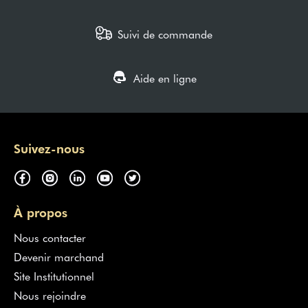
boulangers, bien sûr, mais aussi avec les autres fournisseurs
renommés du secteur. Grâce à cette parfaite connaissance du
Suivi de commande
marché, nous sommes fiers aujourd'hui de pouvoir vous proposer
des
produits de boulangerie pâtisserie
de qualité capables de
vous aider au quotidien à optimiser votre production et à valoriser
l'offre de votre fournil.
Aide en ligne
Commandez en ligne vos produits de
boulangerie pâtisserie
Suivez-nous
Grands Moulins de Paris a créé la première Marketplace
spécialement dédiée aux artisans boulangers. Grâce à cette
plateforme, vous avez désormais la possibilité d'acheter en ligne
vos produits, matériel et équipements de boulangerie sur le même
site. Fini le temps perdu à contacter chaque fournisseur !
À propos
Sur notre plateforme, vous trouverez tous les produits dont vous
avez besoin au quotidien, du petit matériel de boulangerie,
Nous contacter
jusqu'aux ingrédients les plus techniques, en passant par les
Devenir marchand
produits de revente, les boissons, les emballages et bien sûr les
indispensables comme les farines et les mélanges meuniers.
Site Institutionnel
Nous rejoindre
Ces produits sont issus du catalogue Grands Moulins de Paris, ou