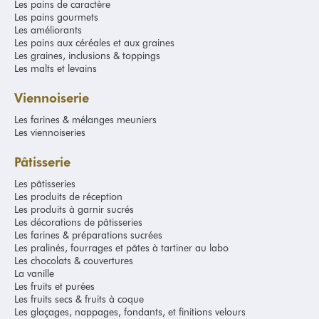
Les pains de caractère
Les pains gourmets
Notre offre de sacherie
Les améliorants
Les pains aux céréales et aux graines
Les sachets pour pains et viennoiseries font partie intégrante de
Les graines, inclusions & toppings
l’offre d’emballages de boulangerie. Parmi notre offre de sacherie,
Les malts et levains
vous pouvez retrouver des sachets kraft pour baguettes, pain et
sandwichs, des sachets pour confiseries, pour viennoiseries, ou
Viennoiserie
encore des sacs réutilisables. Tous nos sachets de boulangerie sont
Les farines & mélanges meuniers
disponibles dans des tailles diverses pour s’adapter à tous vos
Les viennoiseries
produits. Certains possèdent des fenêtres transparentes pour que
vos produits soient mis en valeur, d’autres comportent la mention «
Pâtisserie
Bio » pour tous vos pains réalisés exclusivement avec des matières
premières biologiques.
Les pâtisseries
Les produits de réception
Nos boîtes
Les produits à garnir sucrés
Les décorations de pâtisseries
Si vous recherchez des emballages de pâtisserie professionnels,
Les farines & préparations sucrées
vous êtes au bon endroit. En plus de notre offre de sacherie, vous
Les pralinés, fourrages et pâtes à tartiner au labo
retrouverez dans notre catalogue un large choix de boîtes pour vos
Les chocolats & couvertures
tartes, vos gâteaux ou encore vos bûches de Noël. Nos boîtes
La vanille
pâtissières se déclinent en diverses tailles et formes (rondes,
Les fruits et purées
carrées, rectangulaires) pour s’adapter à tous vos produits. Elles
Les fruits secs & fruits à coque
sont disponibles en carton blanc ou kraft, mais également dans
Les glaçages, nappages, fondants, et finitions velours