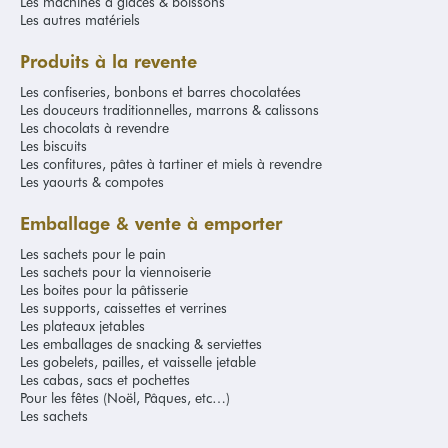
Les machines à glaces & boissons
fournisseur d’emballages
Les autres matériels
boulangerie/pâtisserie
Produits à la revente
Meunier centenaire, Grands Moulins de Paris a toujours eu à cœur
Les confiseries, bonbons et barres chocolatées
de proposer à ses clients la crème de la crème des produits de
Les douceurs traditionnelles, marrons & calissons
Les chocolats à revendre
boulangerie et de pâtisserie. Tous nos emballages de boulangerie
Les biscuits
sont donc conçus avec soin pour répondre aux attentes des
Les confitures, pâtes à tartiner et miels à revendre
artisans boulangers les plus exigeants. Nous savons également
Les yaourts & compotes
que le temps est précieux pour vous, c’est pour cette raison que
nous avons développé notre Marketplace, pour vous permettre de
Emballage & vente à emporter
pouvoir centraliser vos achats et commander vos produits en deux
clics sur internet.
Les sachets pour le pain
Les sachets pour la viennoiserie
Emballage professionnel pour
Les boites pour la pâtisserie
boulangerie pâtisserie
Les supports, caissettes et verrines
Les plateaux jetables
Les emballages de snacking & serviettes
Retrouvez en ligne toutes les emballages professionnels dont vous
Les gobelets, pailles, et vaisselle jetable
avez besoin au quotidien dans votre boulangerie/pâtisserie :
Les cabas, sacs et pochettes
sacherie, boîte, emballage spécialement conçu pour la vente à
Pour les fêtes (Noël, Pâques, etc…)
emporter… Disponibles en ligne au meilleur prix, nos emballages
Les sachets
possèdent des dimensions parfaitement adaptées aux produits
que vous proposez dans votre boutique : pain, brioche, pâtisserie,