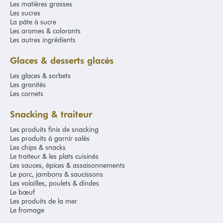
des modèles plus élégants avec des décorations. Certaines de nos
Les matières grasses
Les sucres
boîtes comportent des couvercles, d’autres non, et vous pouvez
La pâte à sucre
également vous tourner vers des modèles à poignées, encore plus
Les aromes & colorants
pratiques pour transporter vos créations.
Les autres ingrédients
Nos emballages de vente à emporter
Glaces & desserts glacés
Sandwichs, salades, quiches… Aujourd’hui la vente à emporter fait
Les glaces & sorbets
partie du quotidien des Français. Proposez à vos clients des
Les granités
produits de qualité avec nos emballages de vente à emporter. Vous
Les cornets
pourrez retrouver des boîtes à burgers, des saladiers avec
couvercles, des emballages pour sandwichs ainsi que des couverts
Snacking & traiteur
en bois pour pouvoir se restaurer facilement.
Les produits finis de snacking
Des emballages professionnels de haute
Les produits à garnir salés
Les chips & snacks
qualité
Le traiteur & les plats cuisinés
Les sauces, épices & assaisonnements
Nos emballages de boulangerie sont pensés pour répondre aux
Le porc, jambons & saucissons
besoins spécifiques des professionnels du secteur. Nous nous
Les volailles, poulets & dindes
entourons donc des marchands les plus fiables et les plus
Le bœuf
renommés de la profession pour vous offrir des produits de
Les produits de la mer
qualité.
Le fromage