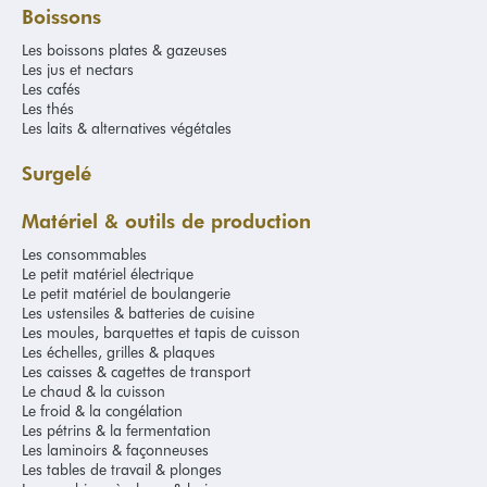
Les avantages de nos emballages de
Boissons
boulangerie
Les boissons plates & gazeuses
Les jus et nectars
Tous nos emballages sont conçus pour protéger vos produits du
Les cafés
mieux possible, en les préservant de l’humidité, des chocs et des
Les thés
contaminants. Vos clients peuvent ainsi déguster des produits frais
Les laits & alternatives végétales
et intacts en arrivant chez eux. Nos emballages sont également
pratiques et simples à utiliser, tout en étant très résistants. Faciles à
Surgelé
manipuler et à stocker, ils simplifient votre travail quotidien et sont
disponibles en différents formats pour s'adapter à toutes vos
Matériel & outils de production
créations.
Les consommables
Nos marchands
Le petit matériel électrique
Le petit matériel de boulangerie
Les ustensiles & batteries de cuisine
Chez Grands Moulins de Paris, nous ne faisons aucune concession
Les moules, barquettes et tapis de cuisson
sur la qualité. C’est pour cette raison que nous choisissons les
Les échelles, grilles & plaques
meilleurs marchands du secteur pour vous fournir des produits
Les caisses & cagettes de transport
haut de gamme. Parmi eux, vous pouvez retrouver Guéry et
Le chaud & la cuisson
Scaritech pour le petit matériels, Veliche pour le chocolat de
Le froid & la congélation
couverture ou encore Talbot pour le textile professionnel. Les
Les pétrins & la fermentation
emballages, eux, sont fournis par Lehbar, Solia et Jorideal.
Les laminoirs & façonneuses
Les tables de travail & plonges
Grands Moulins de Paris, votre