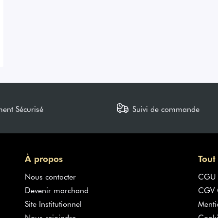
ment Sécurisé
Suivi de commande
À propos
Tout
Nous contacter
CGU
Devenir marchand
CGV G
Site Institutionnel
Menti
Nous rejoindre
Cooki