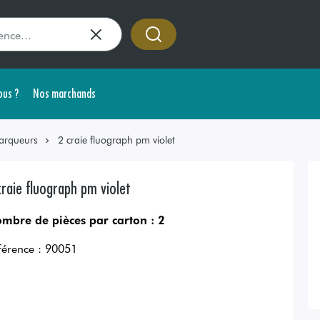
us ?
Nos marchands
arqueurs
2 craie fluograph pm violet
craie fluograph pm violet
mbre de pièces par carton :
2
férence :
90051