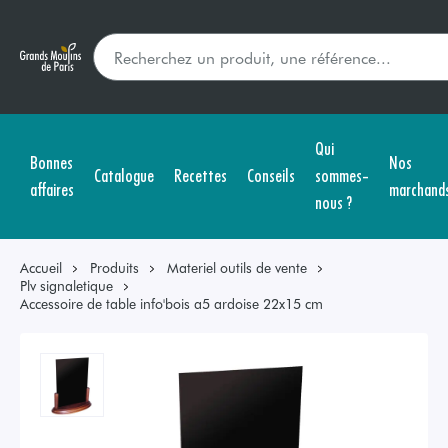
Qui
Bonnes
Nos
Catalogue
Recettes
Conseils
sommes-
affaires
marchand
nous ?
Accueil
Produits
Materiel outils de vente
Plv signaletique
Accessoire de table info'bois a5 ardoise 22x15 cm