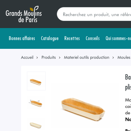
Bonnes affaires
Catalogue
Recettes
Conseils
Qui sommes-no
Accueil
Produits
Materiel outils production
Moules
Ba
pl
Mo
ca
de
No
Po