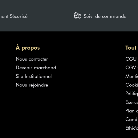
ment Sécurisé
Suivi de commande
À propos
Tout
Nous contacter
CGU
Devenir marchand
CGV G
Site Institutionnel
Menti
Nous rejoindre
Cooki
Politi
Exerc
Plan d
Condi
Ethic'c