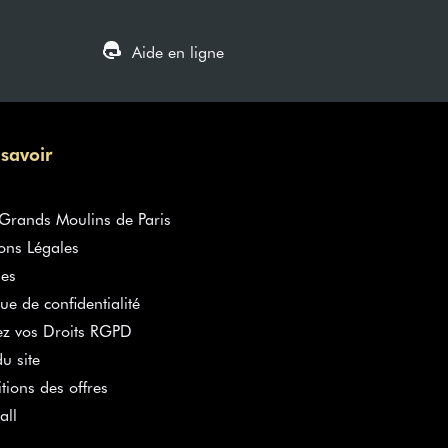
Aide en ligne
 savoir
rands Moulins de Paris
ons Légales
es
que de confidentialité
ez vos Droits RGPD
u site
tions des offres
all