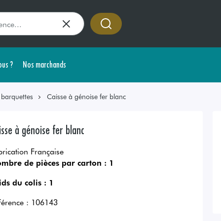
us ?
Nos marchands
 barquettes
Caisse à génoise fer blanc
isse à génoise fer blanc
brication Française
mbre de pièces par carton :
1
ids du colis :
1
férence :
106143