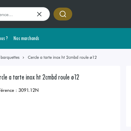
us ?
Nos marchands
 barquettes
Cercle a tarte inox ht 2cmbd roule ø12
rcle a tarte inox ht 2cmbd roule ø12
férence :
3091.12N