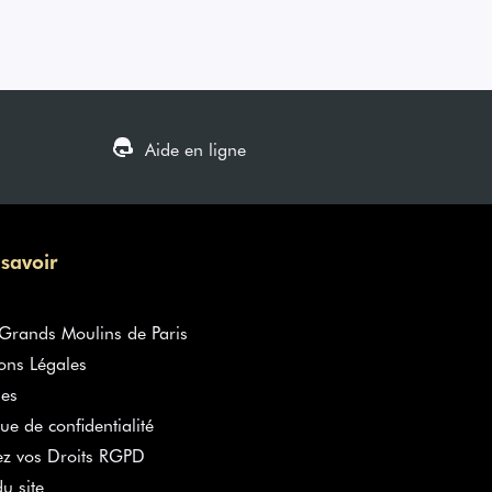
Aide en ligne
 savoir
rands Moulins de Paris
ons Légales
es
que de confidentialité
ez vos Droits RGPD
u site