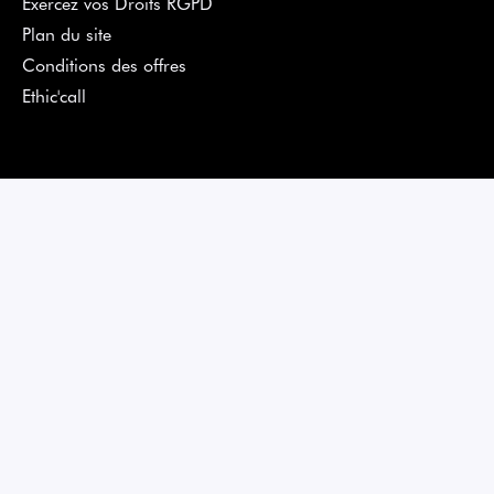
Exercez vos Droits RGPD
Plan du site
Conditions des offres
Ethic'call