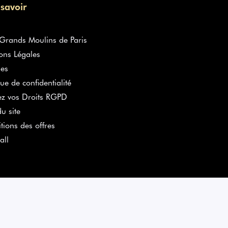
 savoir
rands Moulins de Paris
ons Légales
es
que de confidentialité
ez vos Droits RGPD
u site
tions des offres
all