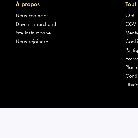
À propos
Tout
Nous contacter
CGU
Devenir marchand
CGV G
Site Institutionnel
Menti
Nous rejoindre
Cooki
Politi
Exerc
Plan d
Condi
Ethic'c