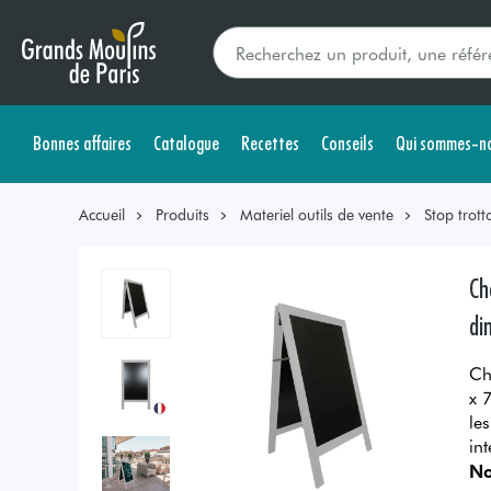
Bonnes affaires
Catalogue
Recettes
Conseils
Qui sommes-no
Accueil
Produits
Materiel outils de vente
Stop trotto
Ch
di
Ch
x 
le
int
No