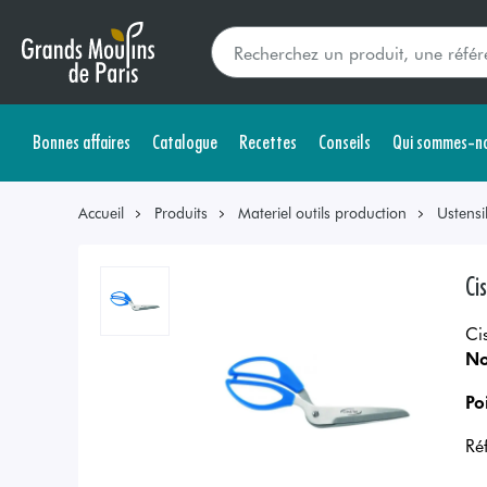
Bonnes affaires
Catalogue
Recettes
Conseils
Qui sommes-no
Accueil
Produits
Materiel outils production
Ustensi
Ci
Ci
No
Po
Ré