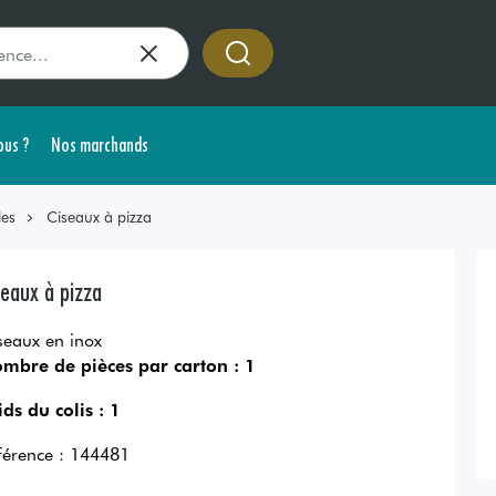
us ?
Nos marchands
les
Ciseaux à pizza
seaux à pizza
seaux en inox
mbre de pièces par carton :
1
ids du colis :
1
férence :
144481