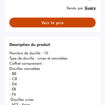
Vendu par
Guéry
Voir le prix
Description du produit
Nombre de douille : 10

Type de douille : unies et cannelées

Coffret comprenant :

Douilles cannelées

- B8

- C8

- D6

- E8

- F6

 Douilles unies

- N°3 : 4mm
