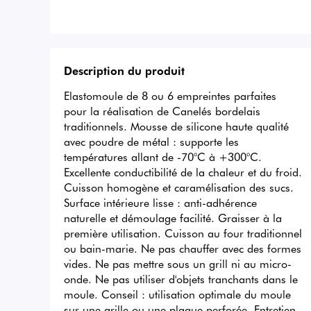
Description du produit
Elastomoule de 8 ou 6 empreintes parfaites 
pour la réalisation de Canelés bordelais 
traditionnels. Mousse de silicone haute qualité 
avec poudre de métal : supporte les 
températures allant de -70°C à +300°C. 
Excellente conductibilité de la chaleur et du froid. 
Cuisson homogène et caramélisation des sucs. 
Surface intérieure lisse : anti-adhérence 
naturelle et démoulage facilité. Graisser à la 
première utilisation. Cuisson au four traditionnel 
ou bain-marie. Ne pas chauffer avec des formes 
vides. Ne pas mettre sous un grill ni au micro-
onde. Ne pas utiliser d'objets tranchants dans le 
moule. Conseil : utilisation optimale du moule 
sur une grille ou une plaque perforée. Entretien 