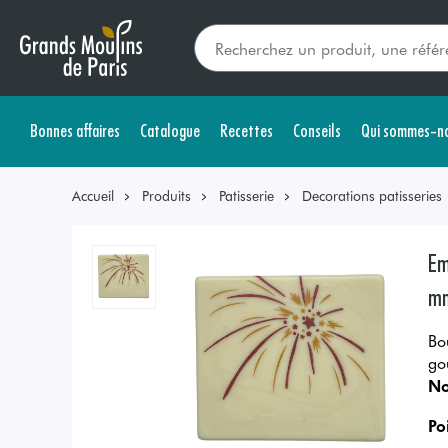
Bonnes affaires
Catalogue
Recettes
Conseils
Qui sommes-no
Accueil
Produits
Patisserie
Decorations patisseries
Em
mm
Bo
go
No
Po