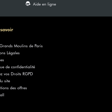
Aide en ligne
 savoir
rands Moulins de Paris
ons Légales
es
que de confidentialité
ez vos Droits RGPD
u site
tions des offres
all