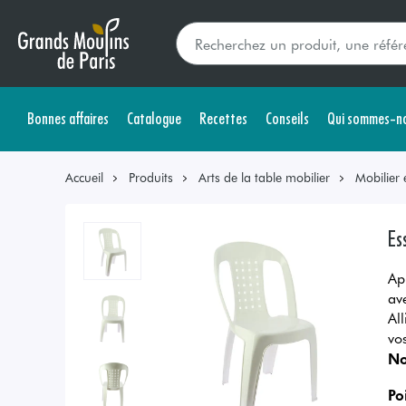
Bonnes affaires
Catalogue
Recettes
Conseils
Qui sommes-no
Accueil
Produits
Arts de la table mobilier
Mobilier 
Es
Ap
av
All
vo
No
Po