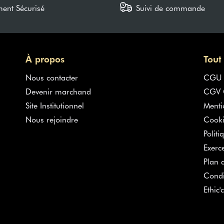
ment Sécurisé
Suivi de commande
À propos
Tout
Nous contacter
CGU
Devenir marchand
CGV G
Site Institutionnel
Menti
Nous rejoindre
Cooki
Politi
Exerc
Plan d
Condi
Ethic'c