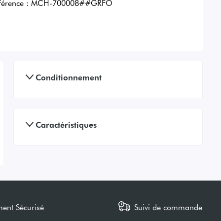
férence :
MCH-700008##GRFO
Conditionnement
Caractéristiques
ment Sécurisé
Suivi de commande