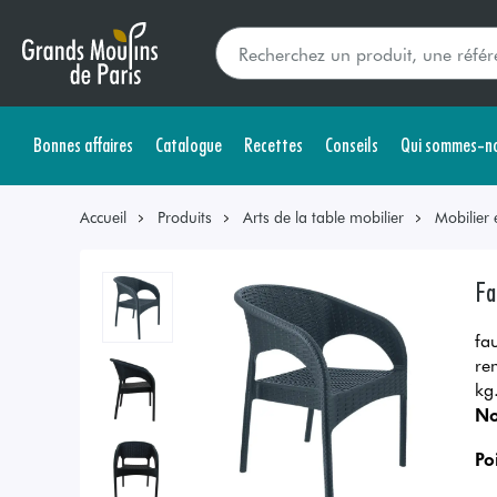
Bonnes affaires
Catalogue
Recettes
Conseils
Qui sommes-no
Accueil
Produits
Arts de la table mobilier
Mobilier 
Fa
fa
re
kg
No
Po