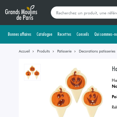
Bonnes affaires
Catalogue
Recettes
Conseils
Qui sommes-no
Accueil
Produits
Patisserie
Decorations patisseries
Ha
Ha
No
Po
Ré