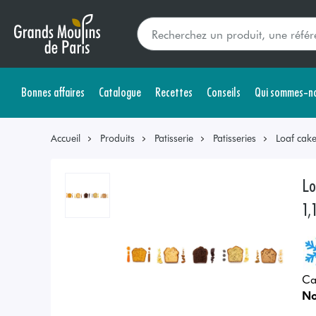
Bonnes affaires
Catalogue
Recettes
Conseils
Qui sommes-no
Accueil
Produits
Patisserie
Patisseries
Loaf cake
Lo
1,
Ca
No