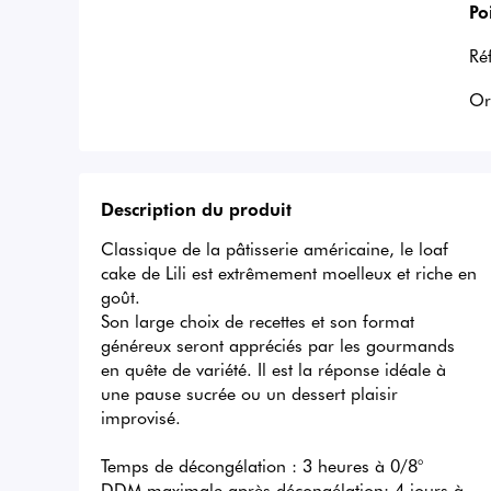
Po
Ré
Or
Description du produit
Classique de la pâtisserie américaine, le loaf 
cake de Lili est extrêmement moelleux et riche en 
goût.

Son large choix de recettes et son format 
généreux seront appréciés par les gourmands 
en quête de variété. Il est la réponse idéale à 
une pause sucrée ou un dessert plaisir 
improvisé.

Temps de décongélation : 3 heures à 0/8°

DDM maximale après décongélation: 4 jours à 