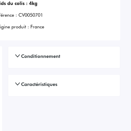
ids du colis :
4kg
férence :
CV0050701
igine produit :
France
Conditionnement
Caractéristiques