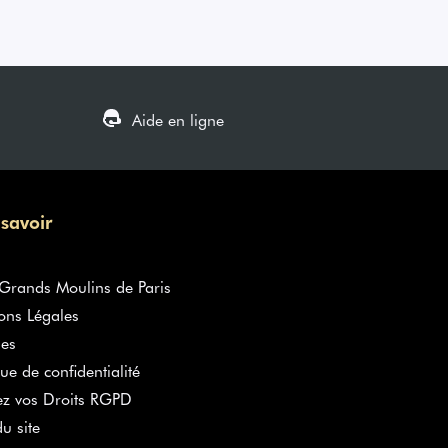
Aide en ligne
 savoir
rands Moulins de Paris
ons Légales
es
que de confidentialité
ez vos Droits RGPD
u site