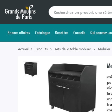
Bonnes affaires
Catalogue
Recettes
Conseils
Qui sommes-no
Accueil
Produits
Arts de la table mobilier
Mobilier
Me
va
pa
nic
ti
mo
fr
co