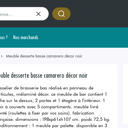
us ?
Nos marchands
Meuble desserte basse camarero décor noir
uble desserte basse camarero décor noir
isselier de brasserie bas réalisé en panneau de
rticules, mélaminé décor. ce meuble de bar contient 1
he sur le dessus, 2 portes et 1 étagère à l'intérieur. 1
roir à couverts avec 5 compartiments. meuble livré
nté (roulettes à fixer par vos soins). fabrication
ançaise. dimensions : l98xp61xh107 cm. poids 72,5 kg.
nditionnement : 1 meuble par palette. disponible en 3