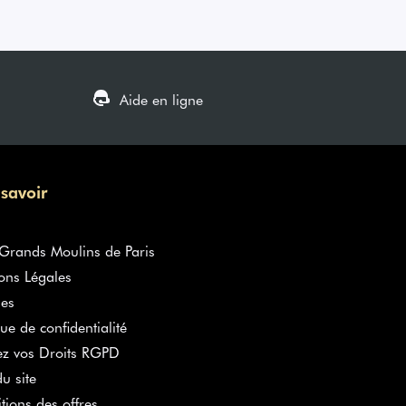
Aide en ligne
 savoir
rands Moulins de Paris
ons Légales
es
que de confidentialité
ez vos Droits RGPD
u site
tions des offres