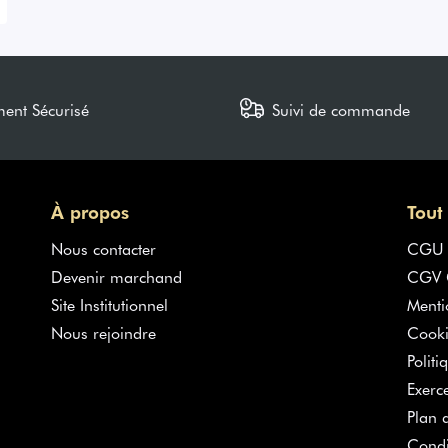
ment Sécurisé
Suivi de commande
À propos
Tout
Nous contacter
CGU
Devenir marchand
CGV G
Site Institutionnel
Menti
Nous rejoindre
Cooki
Politi
Exerc
Plan d
Condi