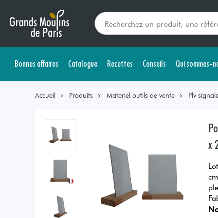
Bonnes affaires
Catalogue
Recettes
Conseils
Qui sommes-no
Accueil
Produits
Materiel outils de vente
Plv signal
Po
x 
Lo
cm
pl
Fa
No