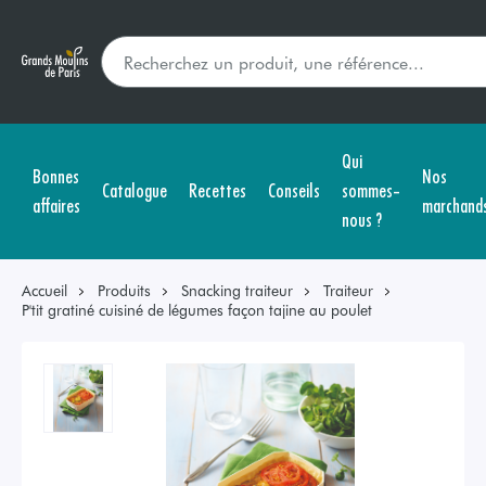
Qui
Bonnes
Nos
Catalogue
Recettes
Conseils
sommes-
affaires
marchand
nous ?
Accueil
Produits
Snacking traiteur
Traiteur
P'tit gratiné cuisiné de légumes façon tajine au poulet