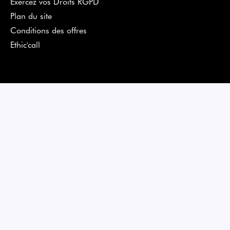
Exercez vos Droits RGPD
Plan du site
Conditions des offres
Ethic'call