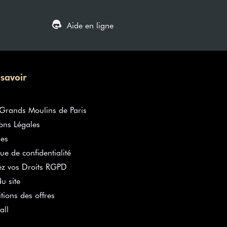
Aide en ligne
 savoir
rands Moulins de Paris
ons Légales
es
que de confidentialité
ez vos Droits RGPD
u site
tions des offres
all