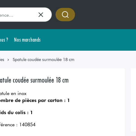
us ?
Nos marchands
les
Spatule coudée surmoulée 18 cm
atule coudée surmoulée 18 cm
atule en inox
mbre de pièces par carton :
1
ids du colis :
1
férence :
140854