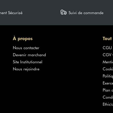
ment Sécurisé
Suivi de commande
À propos
Tout
Nous contacter
CGU
Devenir marchand
CGV G
Site Institutionnel
Menti
Nous rejoindre
Cooki
Politi
Exerc
Plan d
Condi
Ethic'c