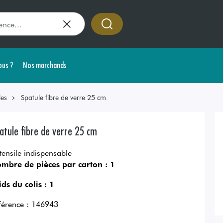
us ?
Nos marchands
les
Spatule fibre de verre 25 cm
atule fibre de verre 25 cm
tensile indispensable
mbre de pièces par carton :
1
ids du colis :
1
férence :
146943