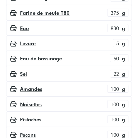
Farine de meule T80
375
g
Eau
830
g
Levure
5
g
Eau de bassinage
60
g
Sel
22
g
Amandes
100
g
Noisettes
100
g
Pistaches
100
g
Pécans
100
g