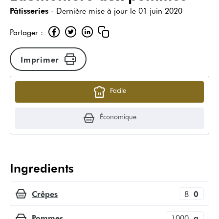
Pâtisseries
- Dernière mise à jour le
01 juin 2020
Partager :
Imprimer
Facile
Économique
Ingredients
Crêpes
8
0
Pommes
1000
g