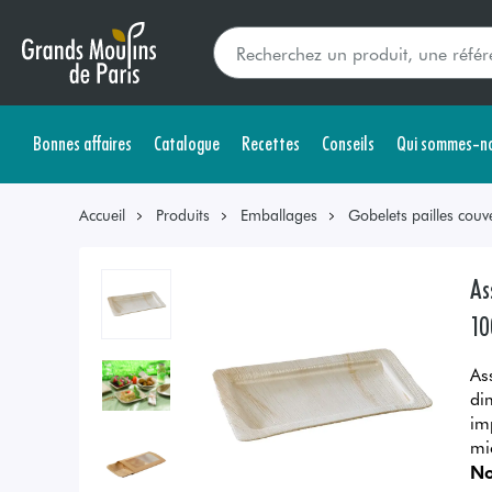
Bonnes affaires
Catalogue
Recettes
Conseils
Qui sommes-no
Accueil
Produits
Emballages
Gobelets pailles couve
As
10
As
di
im
mi
No