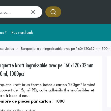
us ?
Nos marchands
erviettes
Barquette kraft ingraissable avec pe 160x120x32mm 300m
rquette kraft ingraissable avec pe 160x120x32mm
0ml, 1000pcs
rquette kraft brun forme bateau carton 230gm² laminé
ecouvert de 15gm² PE), colle adhésifs thermofusibles et
cre à base d eau.
mbre de pièces par carton :
1000
ids du colis :
7,1kg