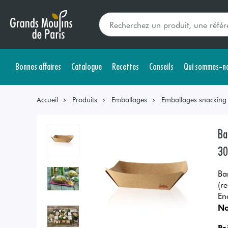
Bonnes affaires
Catalogue
Recettes
Conseils
Qui sommes-no
Accueil
Produits
Emballages
Emballages snacking s
Ba
30
Ba
(r
En
No
Po