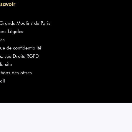
 savoir
rands Moulins de Paris
ons Légales
es
que de confidentialité
ez vos Droits RGPD
u site
tions des offres
all