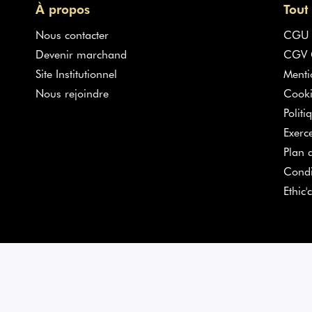
À propos
Tout
Nous contacter
CGU
Devenir marchand
CGV G
Site Institutionnel
Menti
Nous rejoindre
Cooki
Politi
Exerc
Plan d
Condi
Ethic'c