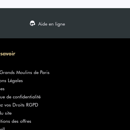
Aide en ligne
 savoir
rands Moulins de Paris
ons Légales
es
que de confidentialité
ez vos Droits RGPD
u site
tions des offres
all