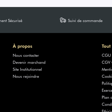
ment Sécurisé
Suivi de commande
À propos
Tout
Nous contacter
CGU
Devenir marchand
CGV G
Site Institutionnel
Menti
Nous rejoindre
Cooki
Politi
Exerc
Plan d
Condi
Ethic'c