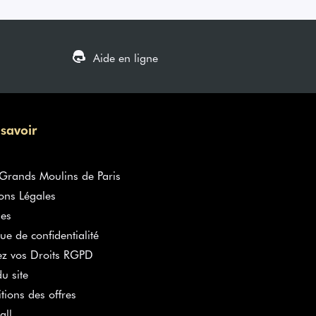
Aide en ligne
 savoir
rands Moulins de Paris
ons Légales
es
que de confidentialité
ez vos Droits RGPD
u site
tions des offres
all