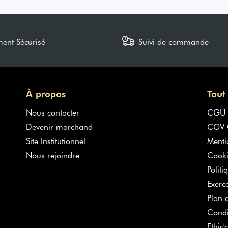
ment Sécurisé
Suivi de commande
À propos
Tout
Nous contacter
CGU
Devenir marchand
CGV G
Site Institutionnel
Menti
Nous rejoindre
Cooki
Politi
Exerc
Plan d
Condi
Ethic'c