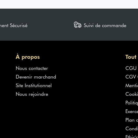
ment Sécurisé
Suivi de commande
À propos
Tout
Nous contacter
CGU
Devenir marchand
CGV G
Site Institutionnel
Menti
Nous rejoindre
Cooki
Politi
Exerc
Plan d
Condi
Ethic'c