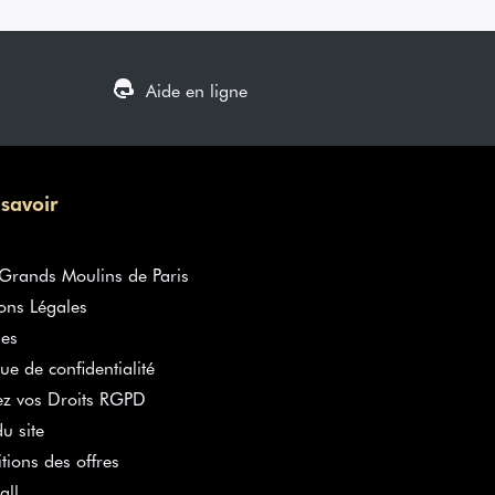
Aide en ligne
 savoir
rands Moulins de Paris
ons Légales
es
que de confidentialité
ez vos Droits RGPD
u site
tions des offres
all