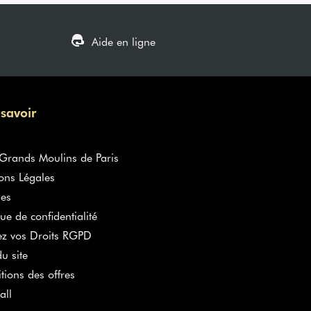
Aide en ligne
 savoir
rands Moulins de Paris
ons Légales
es
que de confidentialité
ez vos Droits RGPD
u site
tions des offres
all