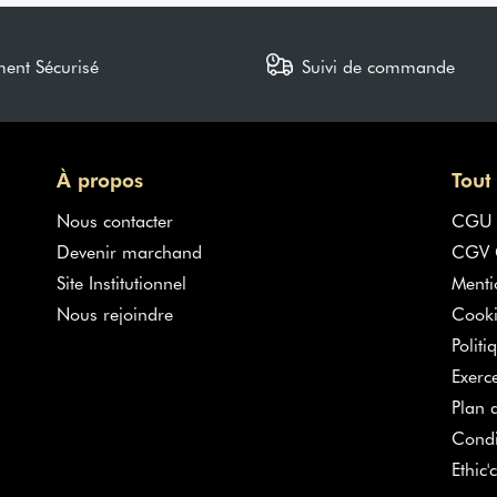
ment Sécurisé
Suivi de commande
À propos
Tout
Nous contacter
CGU
Devenir marchand
CGV G
Site Institutionnel
Menti
Nous rejoindre
Cooki
Politi
Exerc
Plan d
Condi
Ethic'c