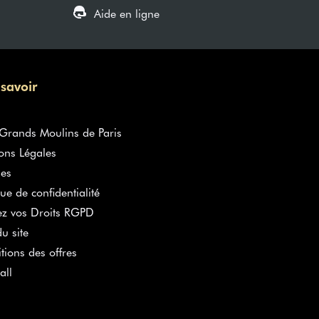
Aide en ligne
 savoir
rands Moulins de Paris
ons Légales
es
que de confidentialité
ez vos Droits RGPD
u site
tions des offres
all