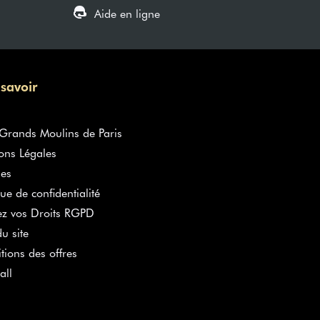
Aide en ligne
 savoir
rands Moulins de Paris
ons Légales
es
que de confidentialité
ez vos Droits RGPD
u site
tions des offres
all