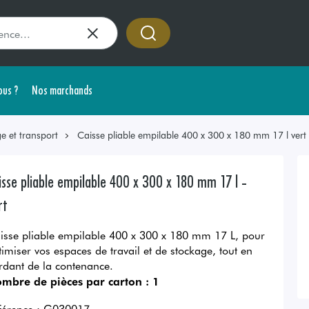
us ?
Nos marchands
e et transport
Caisse pliable empilable 400 x 300 x 180 mm 17 l vert
isse pliable empilable 400 x 300 x 180 mm 17 l -
rt
isse pliable empilable 400 x 300 x 180 mm 17 L, pour
timiser vos espaces de travail et de stockage, tout en
rdant de la contenance.
mbre de pièces par carton :
1
férence :
G030017