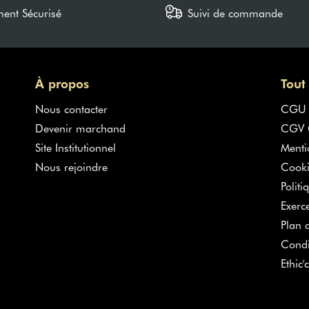
ment Sécurisé
Suivi de commande
À propos
Tout
Nous contacter
CGU
Devenir marchand
CGV G
Site Institutionnel
Menti
Nous rejoindre
Cooki
Politi
Exerc
Plan d
Condi
Ethic'c