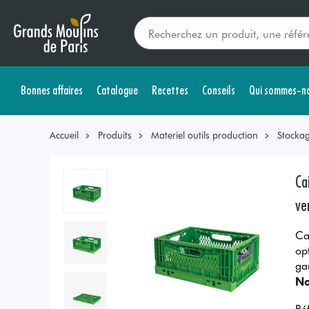
Bonnes affaires
Catalogue
Recettes
Conseils
Qui sommes-no
Accueil
Produits
Materiel outils production
Stockag
Ca
ve
Ca
op
ga
No
Ré