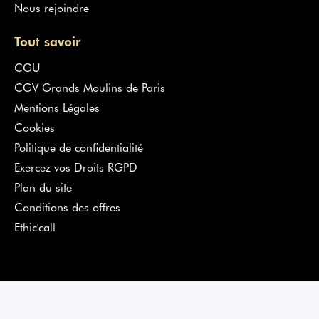
Nous rejoindre
Tout savoir
CGU
CGV Grands Moulins de Paris
Mentions Légales
Cookies
Politique de confidentialité
Exercez vos Droits RGPD
Plan du site
Conditions des offres
Ethic'call