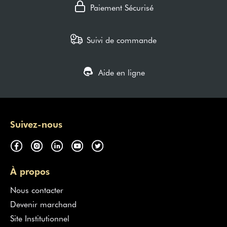
Paiement Sécurisé
Suivi de commande
Aide en ligne
Suivez-nous
À propos
Nous contacter
Devenir marchand
Site Institutionnel