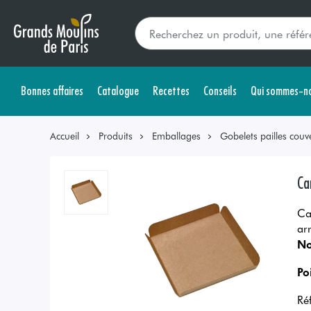
Bonnes affaires
Catalogue
Recettes
Conseils
Qui sommes-no
Accueil
Produits
Emballages
Gobelets pailles couve
Ca
Ca
ar
No
Po
Ré