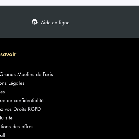
Aide en ligne
 savoir
rands Moulins de Paris
ons Légales
es
que de confidentialité
ez vos Droits RGPD
u site
tions des offres
all