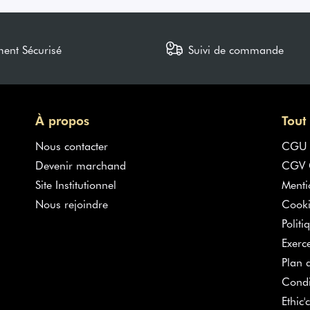
ment Sécurisé
Suivi de commande
À propos
Tout
Nous contacter
CGU
Devenir marchand
CGV G
Site Institutionnel
Menti
Nous rejoindre
Cooki
Politi
Exerc
Plan d
Condi
Ethic'c