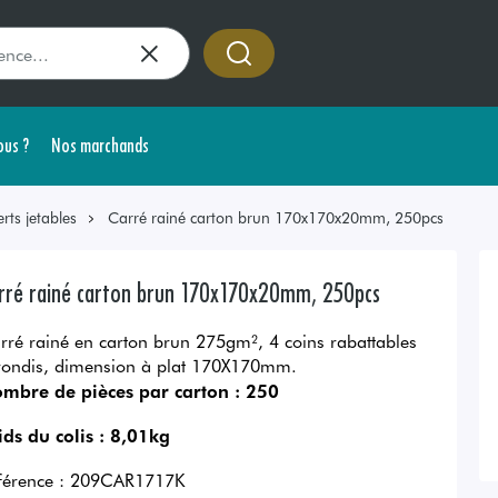
us ?
Nos marchands
rts jetables
Carré rainé carton brun 170x170x20mm, 250pcs
rré rainé carton brun 170x170x20mm, 250pcs
rré rainé en carton brun 275gm², 4 coins rabattables
rondis, dimension à plat 170X170mm.
mbre de pièces par carton :
250
ids du colis :
8,01kg
férence :
209CAR1717K