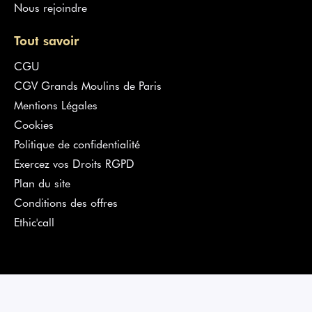
Nous rejoindre
Tout savoir
CGU
CGV Grands Moulins de Paris
Mentions Légales
Cookies
Politique de confidentialité
Exercez vos Droits RGPD
Plan du site
Conditions des offres
Ethic'call