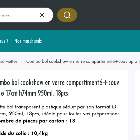
us ?
Nos marchands
erviettes
Combo bol cookshow en verre compartimenté+couv pp ø
mbo bol cookshow en verre compartimenté+couv
 ø 17cm h74mm 950ml, 18pcs
tte bol transparent plastique séduit par son format Ø
cm, 950ml, 18pcs, idéale pour toutes vos préparations.
mbre de pièces par carton :
18
ids du colis :
10,4kg