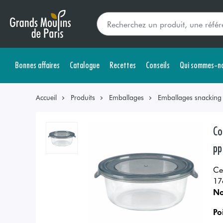
Bonnes affaires
Catalogue
Recettes
Conseils
Qui sommes-no
Accueil
Produits
Emballages
Emballages snacking s
Co
pp
Ce
17
No
Po