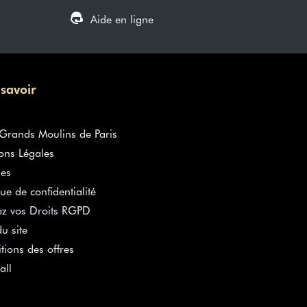
Aide en ligne
 savoir
rands Moulins de Paris
ons Légales
es
que de confidentialité
ez vos Droits RGPD
u site
tions des offres
all