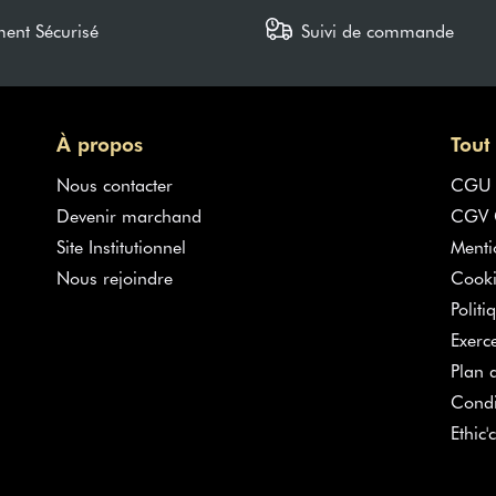
ment Sécurisé
Suivi de commande
À propos
Tout
Nous contacter
CGU
Devenir marchand
CGV G
Site Institutionnel
Menti
Nous rejoindre
Cooki
Politi
Exerc
Plan d
Condi
Ethic'c