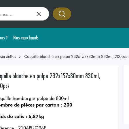
us ?
Nos marchands
erviettes
Coquille blanche en pulpe 232x157x80mm 830ml, 200pcs
quille blanche en pulpe 232x157x80mm 830ml,
0pcs
quille hamburger pulpe de 830ml
mbre de pièces par carton :
200
ids du colis :
6,87kg
férence :
210APUQ96F