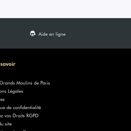
Aide en ligne
 savoir
rands Moulins de Paris
ons Légales
es
que de confidentialité
ez vos Droits RGPD
u site