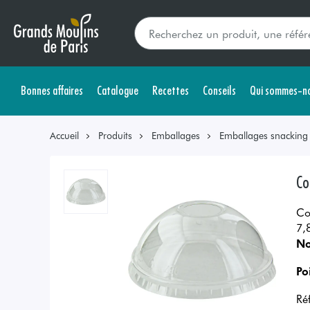
Bonnes affaires
Catalogue
Recettes
Conseils
Qui sommes-no
Accueil
Produits
Emballages
Emballages snacking s
Co
Co
7,
No
Po
Ré