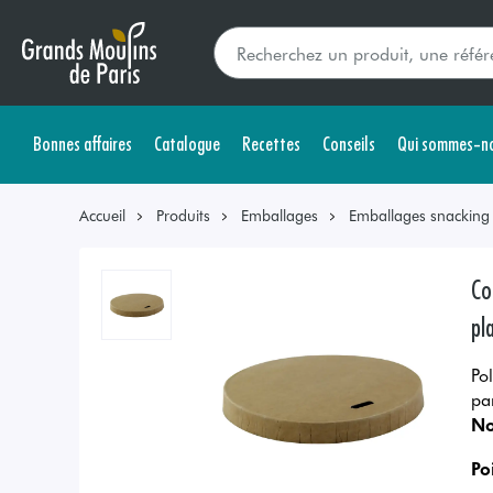
Bonnes affaires
Catalogue
Recettes
Conseils
Qui sommes-no
Accueil
Produits
Emballages
Emballages snacking s
Co
pl
Pol
pa
No
Po