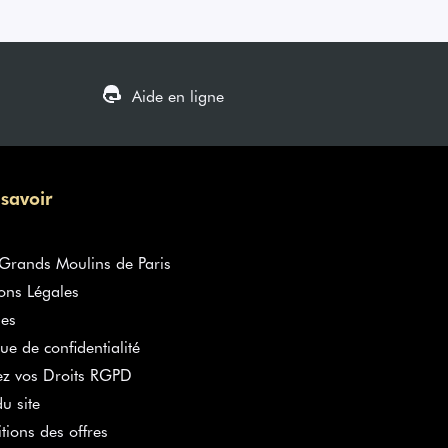
Aide en ligne
 savoir
rands Moulins de Paris
ons Légales
es
que de confidentialité
ez vos Droits RGPD
u site
tions des offres