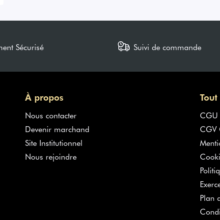
ment Sécurisé
Suivi de commande
À propos
Tout
Nous contacter
CGU
Devenir marchand
CGV G
Site Institutionnel
Menti
Nous rejoindre
Cooki
Politi
Exerc
Plan d
Condi