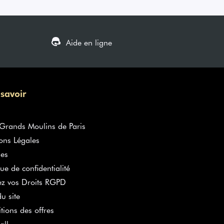
Aide en ligne
 savoir
rands Moulins de Paris
ons Légales
es
que de confidentialité
ez vos Droits RGPD
u site
tions des offres
all