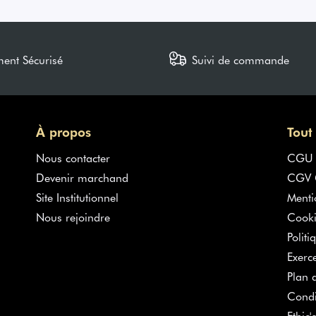
ment Sécurisé
Suivi de commande
À propos
Tout
Nous contacter
CGU
Devenir marchand
CGV G
Site Institutionnel
Menti
Nous rejoindre
Cooki
Politi
Exerc
Plan d
Condi
Ethic'c